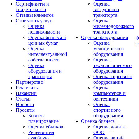
Сертификаты и
Оценка
свидетельства
воздушного
Отзывы клиентов
транспорта
Стоимость услуг
Оценка
Оценка
железнодорожного
недвижимости
транспорта
Оценка бизнеса и
Оценка оборудования
Ф
ценных бумаг
Оценка
э
Оценка
медицинского
интеллектуальной
оборудования
собственности
Оценка
Оценка
технологического
оборудования и
оборудования
транспорта
Оценка торгового
Партнерство
оборудования
Реквизиты
Оценка
Вакансии
компьютеров и
Статьи
оргтехники
Новости
Оценка
Проекты
спортивного
Бизнес-
оборудования
планирование
Оценка бизнеса
Оценка убытков
Оценка доли в
Рецензия на
ООО
судебную
Оценка акций