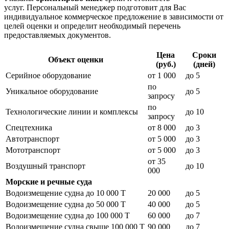
услуг. Персональный менеджер подготовит для Вас
индивидуальное коммерческое предложение в зависимости от
целей оценки и определит необходимый перечень
предоставляемых документов.
Цена
Сроки
Объект оценки
(руб.)
(дней)
Серийное оборудование
от 1 000
до 5
по
Уникальное оборудование
до 5
запросу
по
Технологические линии и комплексы
до 10
запросу
Спецтехника
от 8 000
до 3
Автотранспорт
от 5 000
до 3
Мототранспорт
от 5 000
до 3
от 35
Воздушный транспорт
до 10
000
Морские и речные суда
Водоизмещение судна до 10 000 Т
20 000
до 5
Водоизмещение судна до 50 000 Т
40 000
до 5
Водоизмещение судна до 100 000 Т
60 000
до 7
Водоизмещение судна свыше 100 000 Т
90 000
до 7