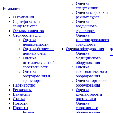
Оценка
спецтехники
Компания
Оценка морских и
О компании
речных судов
Сертификаты и
Оценка
свидетельства
воздушного
Отзывы клиентов
транспорта
Стоимость услуг
Оценка
Оценка
железнодорожного
недвижимости
транспорта
Оценка бизнеса и
Оценка оборудования
Ф
ценных бумаг
Оценка
э
Оценка
медицинского
интеллектуальной
оборудования
собственности
Оценка
Оценка
технологического
оборудования и
оборудования
транспорта
Оценка торгового
Партнерство
оборудования
Реквизиты
Оценка
Вакансии
компьютеров и
Статьи
оргтехники
Новости
Оценка
Проекты
спортивного
Бизнес-
оборудования