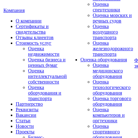
Оценка
спецтехники
Компания
Оценка морских и
О компании
речных судов
Сертификаты и
Оценка
свидетельства
воздушного
Отзывы клиентов
транспорта
Стоимость услуг
Оценка
Оценка
железнодорожного
недвижимости
транспорта
Оценка бизнеса и
Оценка оборудования
Ф
ценных бумаг
Оценка
э
Оценка
медицинского
интеллектуальной
оборудования
собственности
Оценка
Оценка
технологического
оборудования и
оборудования
транспорта
Оценка торгового
Партнерство
оборудования
Реквизиты
Оценка
Вакансии
компьютеров и
Статьи
оргтехники
Новости
Оценка
Проекты
спортивного
Бизнес-
оборудования